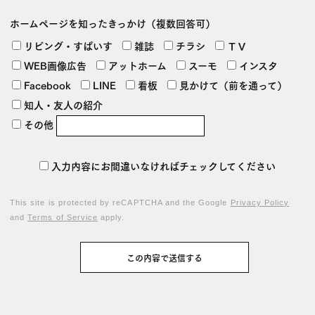
ホームページを
知ったきっかけ
（複数回答可）
リビング・すぱいす
雑誌
チラシ
ＴＶ
WEB画像広告
アットホーム
スーモ
インスタ
Facebook
LINE
看板
見かけて（前を通って）
知人・友人の紹介
その他
入力内容にお間違いなければチェックしてください
This site is protected by reCAPTCHA and the Google
Privacy Policy
and
Terms of Service
apply.