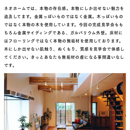
ネオホームでは、本物の
存在感
。本物にしか出せない
魅力
を
追及してます。金属っぽいものではなく金属。木っぽいもの
ではなく本物の木を使用しています。今回の完成見学会もも
ちろん金属サイディングである、ガルバリウム外壁。床材に
はフローリングではなく本物の
無垢材
を使用しております。
木にしか出せない
肌触り
、
ぬくもり
、
質感
を見学会で体感し
てください。きっとあなたも無垢材の虜になる事間違いなし
です。