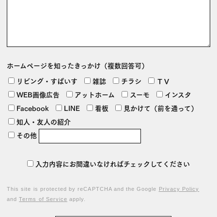
ホームページを
知ったきっかけ
（複数回答可）
リビング・すぱいす
雑誌
チラシ
ＴＶ
WEB画像広告
アットホーム
スーモ
インスタ
Facebook
LINE
看板
見かけて（前を通って）
知人・友人の紹介
その他
入力内容にお間違いなければチェックしてください
This site is protected by reCAPTCHA and the Google
Privacy Policy
and
Terms of Service
apply.