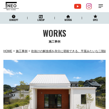
メ
YouTube
Instagr
ニュ
CONCEPT
LINEUP
WORKS
SPEC
施工事例
HOME
施工事例
吹抜けの解放感を存分に堪能できる、平屋みたいな二階建