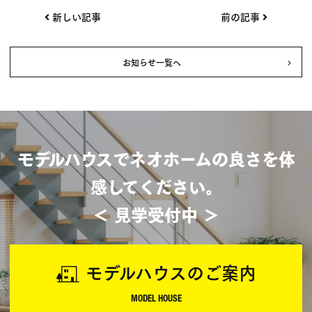
投
新しい記事
前の記事
稿
ナ
お知らせ一覧へ
ビ
ゲー
ショ
ン
モデルハウスでネオホームの良さを体
感してください。
＜ 見学受付中 ＞
モデルハウスのご案内