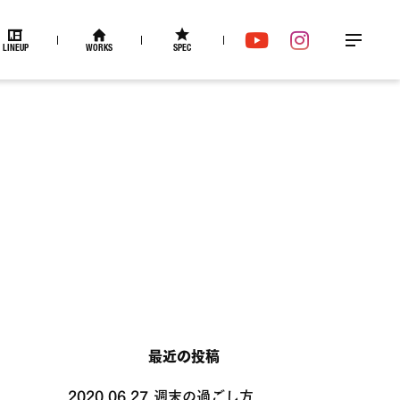
LINEUP
WORKS
SPEC
メ
YouTube
Instagram
ニュー
最近の投稿
2020.06.27
週末の過ごし方