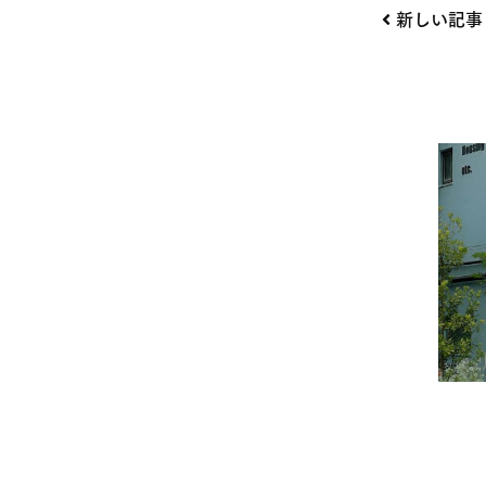
投
新しい記事
稿
ナ
ビ
ゲー
ショ
ン