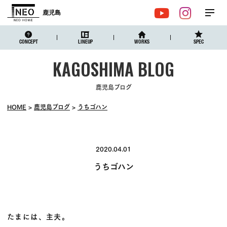
鹿児島
メ
YouTube
Instagr
ニュ
CONCEPT
LINEUP
WORKS
SPEC
鹿児島ブログ
HOME
鹿児島ブログ
うちゴハン
2020.04.01
うちゴハン
たまには、主夫。