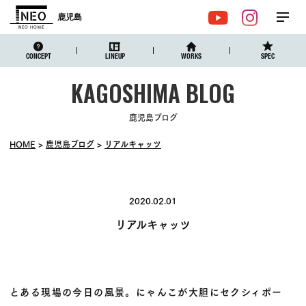
鹿児島
メ
YouTube
Instagr
ニュ
CONCEPT
LINEUP
WORKS
SPEC
鹿児島ブログ
HOME
鹿児島ブログ
リアルキャッツ
2020.02.01
リアルキャッツ
とある現場の今日の風景。にゃんこが大胆にセクシィポー