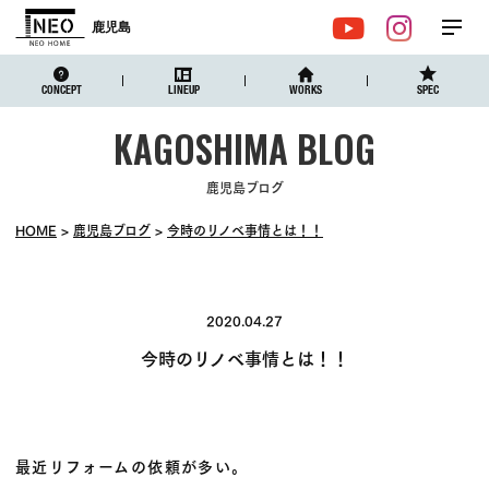
鹿児島
メ
YouTube
Instagr
ニュ
CONCEPT
LINEUP
WORKS
SPEC
鹿児島ブログ
HOME
鹿児島ブログ
今時のリノベ事情とは！！
2020.04.27
今時のリノベ事情とは！！
最近リフォームの依頼が多い。