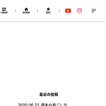
LINEUP
WORKS
SPEC
メ
YouTube
Instagram
ニュー
最近の投稿
2020.06.27
週末の過ごし方