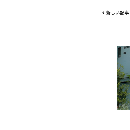
投
新しい記事
稿
ナ
ビ
ゲー
ショ
ン