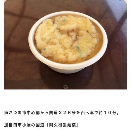
南さつま市中心部から国道２２６号を西へ車で約１０分。
加世田市小湊の国道「阿久根製麺横」