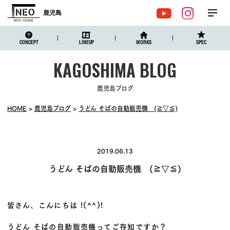
鹿児島
メ
YouTube
Instagr
ニュ
CONCEPT
LINEUP
WORKS
SPEC
鹿児島ブログ
HOME
鹿児島ブログ
うどん そばの自動販売機 (≧▽≦)
2019.06.13
うどん そばの自動販売機 (≧▽≦)
皆さん、こんにちは !(^^)!
うどん そばの自動販売機ってご存知ですか？