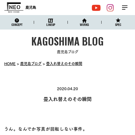
鹿児島
メ
YouTube
Instagr
ニュ
CONCEPT
LINEUP
WORKS
SPEC
鹿児島ブログ
HOME
鹿児島ブログ
畳入れ替えのその瞬間
2020.04.20
畳入れ替えのその瞬間
うん。なんでか写真が回転しない事件。