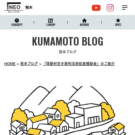
熊本
メ
YouTube
Instagr
ニュ
CONCEPT
LINEUP
WORKS
SPEC
熊本ブログ
HOME
熊本ブログ
「球磨村空き家利活用促進補助金」のご紹介