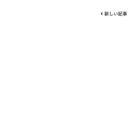
投
新しい記事
稿
ナ
ビ
ゲー
ショ
ン