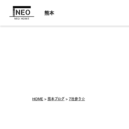
熊本
HOME
熊本ブログ
7社参り☆