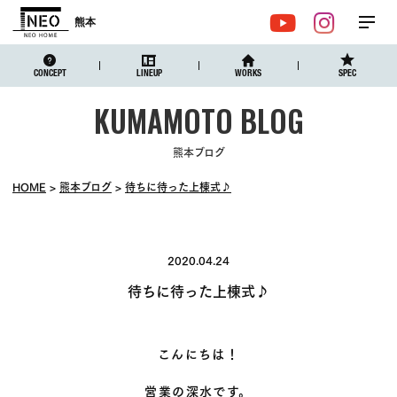
熊本
メ
YouTube
Instagr
ニュ
CONCEPT
LINEUP
WORKS
SPEC
熊本ブログ
HOME
熊本ブログ
待ちに待った上棟式♪
2020.04.24
待ちに待った上棟式♪
こんにちは！
営業の深水です。