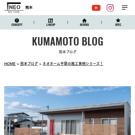
熊本
メ
YouTube
Instagr
ニュ
CONCEPT
LINEUP
WORKS
SPEC
熊本ブログ
HOME
熊本ブログ
ネオホーム平屋の施工事例シリーズ！