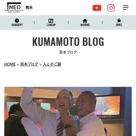
熊本
メ
YouTube
Instagr
ニュ
CONCEPT
LINEUP
WORKS
SPEC
熊本ブログ
HOME
熊本ブログ
人とのご縁