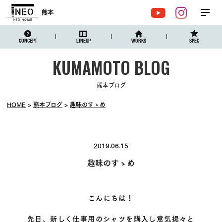
熊本
メ
YouTube
Instagr
ニュ
CONCEPT
LINEUP
WORKS
SPEC
熊本ブログ
HOME
熊本ブログ
趣味のすゝめ
2019.06.15
趣味のすゝめ
こんにちは！
先日、新しく仕事用のシャツを購入し意気揚々と