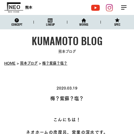
熊本
メ
YouTube
Instagr
ニュ
CONCEPT
LINEUP
WORKS
SPEC
熊本ブログ
HOME
熊本ブログ
梅？紫蘇？塩？
2020.03.19
梅？紫蘇？塩？
こんにちは！
ネオホームの彦摩呂、営業の深水です。