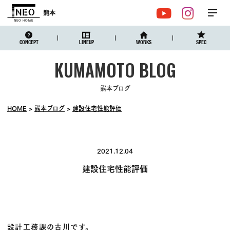
熊本
メ
YouTube
Instagr
ニュ
CONCEPT
LINEUP
WORKS
SPEC
熊本ブログ
HOME
熊本ブログ
建設住宅性能評価
2021.12.04
建設住宅性能評価
設計工務課の古川です。