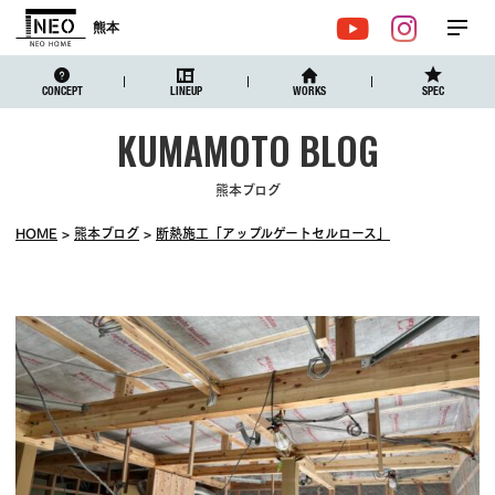
熊本
メ
YouTube
Instagr
ニュ
CONCEPT
LINEUP
WORKS
SPEC
熊本ブログ
HOME
熊本ブログ
断熱施工「アップルゲートセルロース」