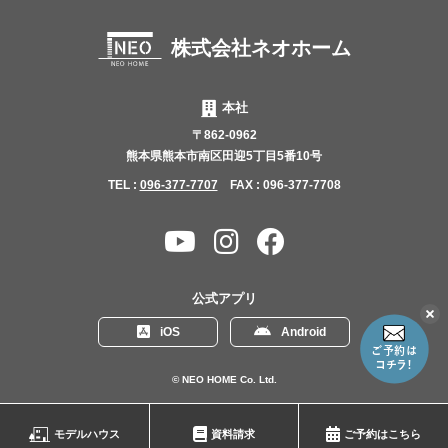
株式会社ネオホーム
本社
〒862-0962
熊本県熊本市南区田迎5丁目5番10号
TEL :
096-377-7707
FAX : 096-377-7708
YouTube
Instagram
Facebook
チャ
ン
公式アプリ
ネ
こ
iOS
Android
の
ル
リ
ン
© NEO HOME Co. Ltd.
ク
を
モデルハウス
資料請求
ご予約はこちら
消