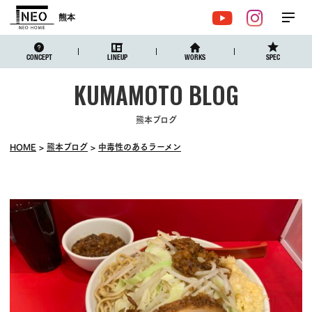
熊本
メ
YouTube
Instagr
ニュ
CONCEPT
LINEUP
WORKS
SPEC
熊本ブログ
HOME
熊本ブログ
中毒性のあるラーメン