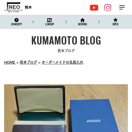
熊本
メ
YouTube
Instagr
ニュ
CONCEPT
LINEUP
WORKS
SPEC
熊本ブログ
HOME
熊本ブログ
オーダーメイドの名刺入れ