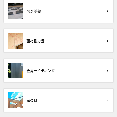
ベタ基礎
面材耐力壁
金属サイディング
構造材