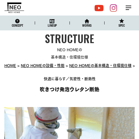
メ
YouTube
Instagr
ニュ
CONCEPT
LINEUP
WORKS
SPEC
NEO HOMEの
基本構造・住環境仕様
HOME
NEO HOMEの設備・性能
NEO HOMEの基本構造・住環境仕様
快適に暮らす／気密性・断熱性
吹きつけ発泡ウレタン断熱