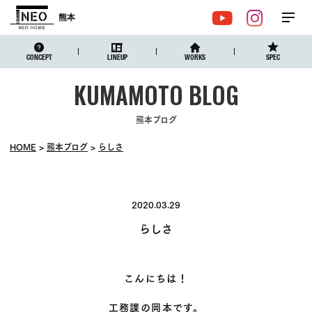
熊本
メ
YouTube
Instagr
ニュ
CONCEPT
LINEUP
WORKS
SPEC
熊本ブログ
HOME
熊本ブログ
らしさ
2020.03.29
らしさ
こんにちは！
工務課の岡本です。