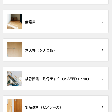
無垢床
木天井（シナ合板）
鉄骨階段・鉄骨手すり（V-SEEDⅠ～Ⅲ）
無垢建具（ピノアース）