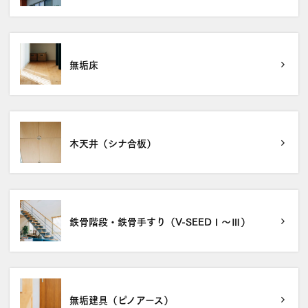
無垢床
木天井（シナ合板）
鉄骨階段・鉄骨手すり（V-SEEDⅠ～Ⅲ）
無垢建具（ピノアース）