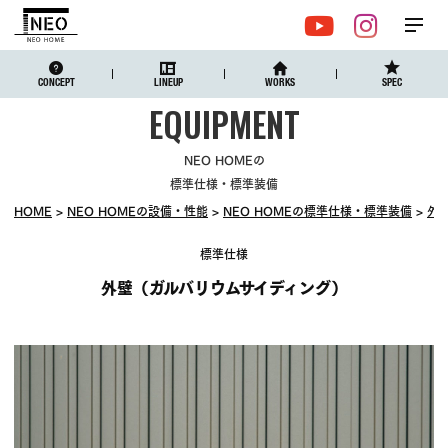
メ
YouTube
Instagr
ニュ
CONCEPT
LINEUP
WORKS
SPEC
NEO HOMEの
標準仕様・標準装備
HOME
NEO HOMEの設備・性能
NEO HOMEの標準仕様・標準装備
外
標準仕様
外壁（ガルバリウムサイディング）